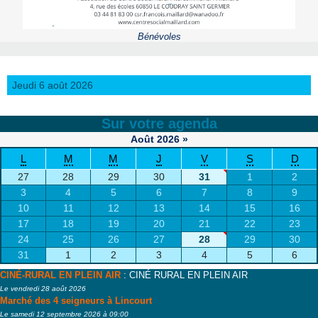
Bénévoles
Jeudi 6 août 2026
Sur votre agenda
Août
2026
»
L
M
M
J
V
S
D
27
28
29
30
31
1
2
3
4
5
6
7
8
9
10
11
12
13
14
15
16
17
18
19
20
21
22
23
24
25
26
27
28
29
30
31
1
2
3
4
5
6
CINÉ-RURAL EN PLEIN AIR
: CINÉ RURAL EN PLEIN AIR
Le vendredi 28 août 2026
Marché des 4 seigneurs à Lincourt
Le samedi 12 septembre 2026 à 09:00