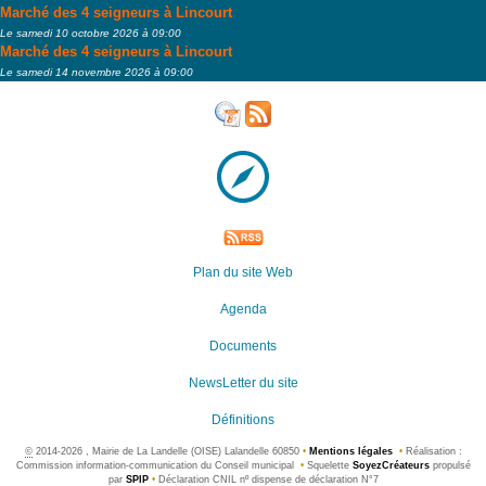
Marché des 4 seigneurs à Lincourt
Le samedi 10 octobre 2026 à 09:00
Marché des 4 seigneurs à Lincourt
Le samedi 14 novembre 2026 à 09:00
Plan du site Web
Agenda
Documents
NewsLetter du site
Définitions
©
2014-2026 , Mairie de La Landelle (OISE) Lalandelle 60850
•
Mentions légales
•
Réalisation :
Commission information-communication du Conseil municipal
•
Squelette
SoyezCréateurs
propulsé
par
SPIP
•
Déclaration CNIL nº dispense de déclaration N°7