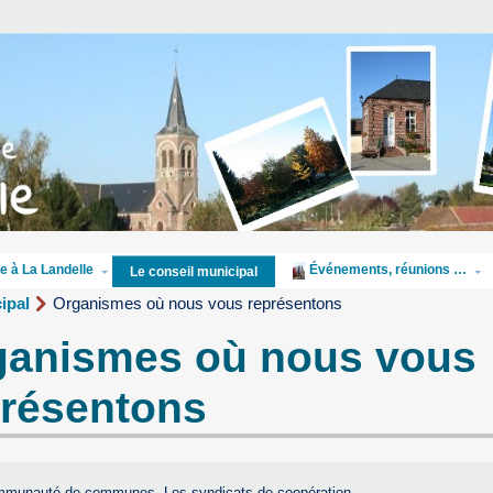
e à La Landelle
Événements, réunions …
Le conseil municipal
ipal
Organismes où nous vous représentons
ganismes où nous vous
présentons
mmunauté de communes, Les syndicats de coopération