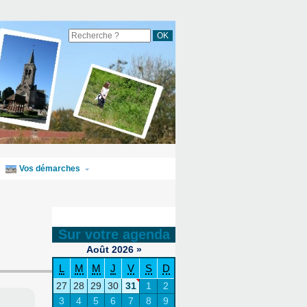
Vos démarches
Sur votre agenda
Août
2026
»
L
M
M
J
V
S
D
27
28
29
30
31
1
2
3
4
5
6
7
8
9