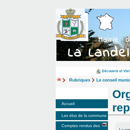
Découvrir et Vivr
Rubriques
Le conseil munic
Or
re
Accueil
Les élus de la commune
Comptes rendus des
La co