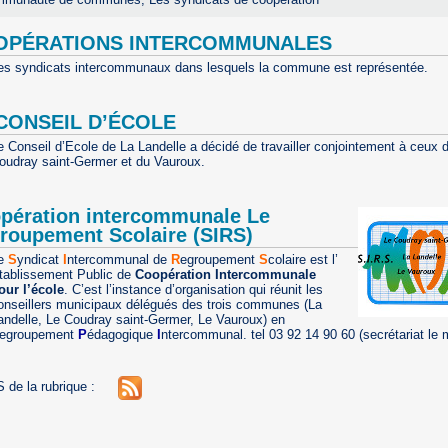
OPÉRATIONS INTERCOMMUNALES
es syndicats intercommunaux dans lesquels la commune est représentée.
CONSEIL D’ÉCOLE
e Conseil d’Ecole de La Landelle a décidé de travailler conjointement à ceux 
oudray saint-Germer et du Vauroux.
pération intercommunale Le
roupement Scolaire (SIRS)
e
S
yndicat
I
ntercommunal de
R
egroupement
S
colaire est l’
tablissement Public de
Coopération Intercommunale
our l’école
. C’est l’instance d’organisation qui réunit les
onseillers municipaux délégués des trois communes (La
andelle, Le Coudray saint-Germer, Le Vauroux) en
egroupement
P
édagogique
I
ntercommunal. tel 03 92 14 90 60 (secrétariat le m
 de la rubrique :