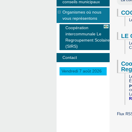
conseils municipaux
CO
Organismes où nous
vous représentons
L
Coopération
intercommunale Le
LE 
Regroupement Scolaire
L
(SIRS)
C
Contact
Coo
Reg
Vendredi 7 août 2026
L
É
p
c
L
R
Flux RSS