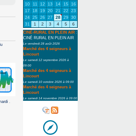
10
11
12
13
14
15
16
17
18
19
20
21
22
23
24
25
26
27
28
29
30
31
1
2
3
4
5
6
CINÉ-RURAL EN PLEIN AIR
:
CINÉ RURAL EN PLEIN AIR
Le vendredi 28 août 2026
du
Marché des 4 seigneurs à
Lincourt
Le samedi 12 septembre 2026 à
09:00
Marché des 4 seigneurs à
Lincourt
Le samedi 10 octobre 2026 à 09:00
Marché des 4 seigneurs à
Lincourt
Le samedi 14 novembre 2026 à 09:00
ardi .