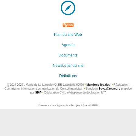
Plan du site Web
Agenda
Documents
NewsLetter du site
Définitions
©
2014-2026 , Mairie de La Landelle (OISE) Lalandelle 60850
•
Mentions légales
•
Réalisation :
Commission information-communication du Conseil municipal
•
Squelette
SoyezCréateurs
propulsé
par
SPIP
•
Déclaration CNIL nº dispense de déclaration N°7
Dernière mise à jour du site : jeudi 6 août 2026