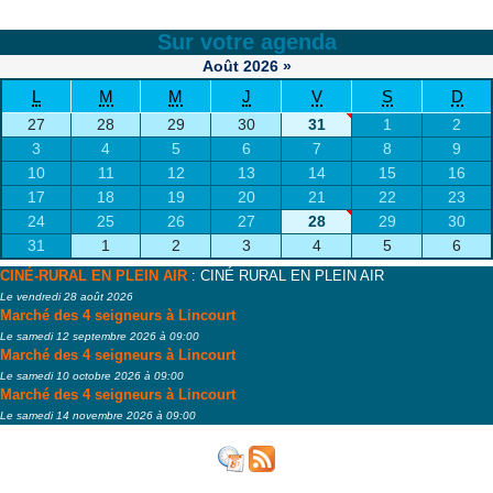
Sur votre agenda
Août
2026
»
L
M
M
J
V
S
D
27
28
29
30
31
1
2
3
4
5
6
7
8
9
10
11
12
13
14
15
16
17
18
19
20
21
22
23
24
25
26
27
28
29
30
31
1
2
3
4
5
6
CINÉ-RURAL EN PLEIN AIR
: CINÉ RURAL EN PLEIN AIR
Le vendredi 28 août 2026
Marché des 4 seigneurs à Lincourt
Le samedi 12 septembre 2026 à 09:00
Marché des 4 seigneurs à Lincourt
Le samedi 10 octobre 2026 à 09:00
Marché des 4 seigneurs à Lincourt
Le samedi 14 novembre 2026 à 09:00