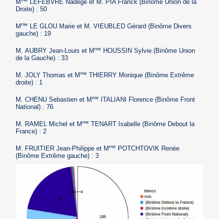
M
LEFEBVRE Nadège et M. PIA Franck (Binôme Union de la
Droite) : 50
me
M
LE GLOU Marie et M. VIEUBLED Gérard (Binôme Divers
gauche) : 19
me
M. AUBRY Jean-Louis et M
HOUSSIN Sylvie (Binôme Union
de la Gauche) : 33
me
M. JOLY Thomas et M
THIERRY Monique (Binôme Extrême
droite) : 1
me
M. CHENU Sebastien et M
ITALIANI Florence (Binôme Front
National) : 76
me
M. RAMEL Michel et M
TENART Isabelle (Binôme Debout la
France) : 2
me
M. FRUITIER Jean-Philippe et M
POTCHTOVIK Renée
(Binôme Extrême gauche) : 3