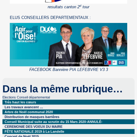
d
resultats canton 2
tour
ELUS CONSEILLERS DEPARTEMENTAUX :
FACEBOOK Bannière PIA LEFEBVRE V3 3
Dans la même rubrique…
Elections Conseil départemental
Très haut les cœurs
Les travaux avancent …
Arbre de Noël communal 2020
Distribution de masques barrières
Conseil Municipal suite au scrutin du 15 Mars 2020-ANNULÉ-
CEREMONIE DES VOEUX DU MAIRE
FÊTE NATIONALE 2019 à La Landelle
Concert de Noël 2015