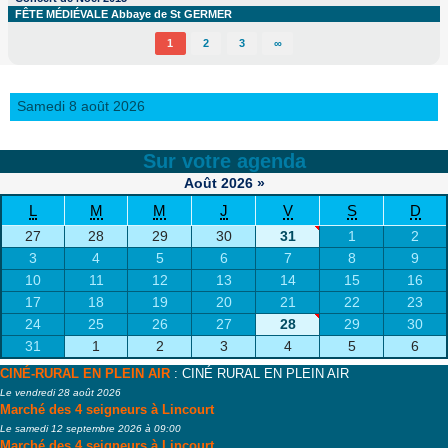
FÊTE MÉDIÉVALE Abbaye de St GERMER
1
2
3
∞
Samedi 8 août 2026
Sur votre agenda
Août
2026
»
L
M
M
J
V
S
D
27
28
29
30
31
1
2
3
4
5
6
7
8
9
10
11
12
13
14
15
16
17
18
19
20
21
22
23
24
25
26
27
28
29
30
31
1
2
3
4
5
6
CINÉ-RURAL EN PLEIN AIR
: CINÉ RURAL EN PLEIN AIR
Le vendredi 28 août 2026
Marché des 4 seigneurs à Lincourt
Le samedi 12 septembre 2026 à 09:00
Marché des 4 seigneurs à Lincourt