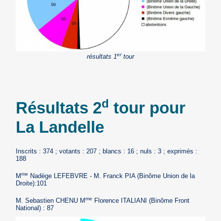
er
résultats 1
tour
d
Résultats 2
tour pour
La Landelle
Inscrits : 374 ; votants : 207 ; blancs : 16 ; nuls : 3 ; exprimés :
188
me
M
Nadège LEFEBVRE - M. Franck PIA (Binôme Union de la
Droite):101
me
M. Sebastien CHENU M
Florence ITALIANI (Binôme Front
National) : 87