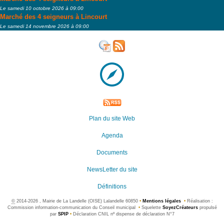
Le samedi 10 octobre 2026 à 09:00
Marché des 4 seigneurs à Lincourt
Le samedi 14 novembre 2026 à 09:00
Plan du site Web
Agenda
Documents
NewsLetter du site
Définitions
©
2014-2026 , Mairie de La Landelle (OISE) Lalandelle 60850
•
Mentions légales
•
Réalisation :
Commission information-communication du Conseil municipal
•
Squelette
SoyezCréateurs
propulsé
par
SPIP
•
Déclaration CNIL nº dispense de déclaration N°7