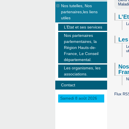
Malad
Nos tutelles, Nos
partenaires,les liens
L’Et
utiles
L
L’Etat et ses services
Nos partenaires
Les
parlementaires, la
L
Région Hauts-de-
u
France, Le Conseil
départemental.
Nos
Les organismes, les
Fra
associations.
N
Contact
Flux RSS
Samedi 8 août 2026