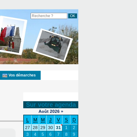
Vos démarches
Sur votre agenda
Août
2026
»
L
M
M
J
V
S
D
27
28
29
30
31
1
2
3
4
5
6
7
8
9