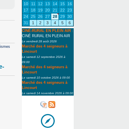
10
11
12
13
14
15
16
17
18
19
20
21
22
23
24
25
26
27
28
29
30
31
1
2
3
4
5
6
CINÉ-RURAL EN PLEIN AIR
:
CINÉ RURAL EN PLEIN AIR
Le vendredi 28 août 2026
Marché des 4 seigneurs à
nismes
Lincourt
Le samedi 12 septembre 2026 à
09:00
e-
Marché des 4 seigneurs à
Lincourt
Le samedi 10 octobre 2026 à 09:00
Marché des 4 seigneurs à
Lincourt
Le samedi 14 novembre 2026 à 09:00