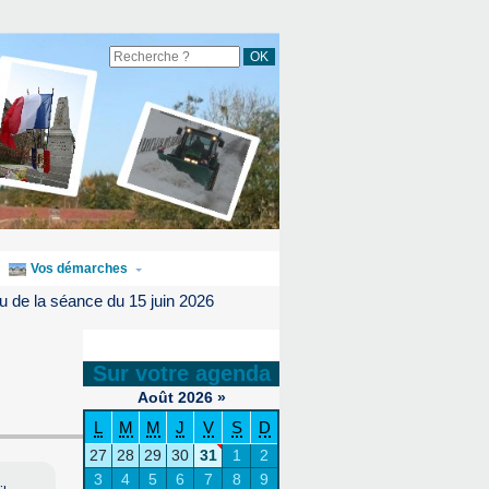
Vos démarches
 de la séance du 15 juin 2026
Sur votre agenda
Août
2026
»
L
M
M
J
V
S
D
27
28
29
30
31
1
2
3
4
5
6
7
8
9