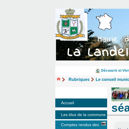
Découvrir et Vivr
Rubriques
Le conseil munic
Accueil
séa
Les élus de la commune
Comptes rendus des