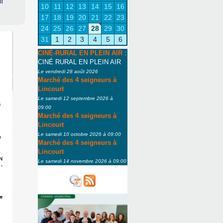
il
10
11
12
13
14
15
16
17
18
19
20
21
22
23
24
25
26
27
28
29
30
31
1
2
3
4
5
6
CINÉ-RURAL EN PLEIN AIR
:
CINÉ RURAL EN PLEIN AIR
Le vendredi 28 août 2026
Marché des 4 seigneurs à
Lincourt
Le samedi 12 septembre 2026 à
09:00
Marché des 4 seigneurs à
Lincourt
Le samedi 10 octobre 2026 à 09:00
Marché des 4 seigneurs à
Lincourt
Le samedi 14 novembre 2026 à 09:00