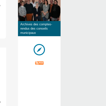
Archives des comptes-
rendus des conseils
municipaux