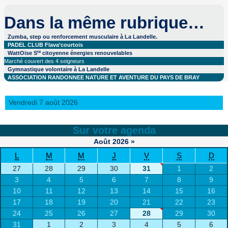
Dans la même rubrique…
Zumba, step ou renforcement musculaire à La Landelle.
PADEL CLUB Flava’courtois
té
WattOise S
citoyenne énergies renouvelables
Marché couvert des 4 seigneurs
Gymnastique volontaire à La Landelle
ASSOCIATION RANDONNEE NATURE ET AVENTURE DU PAYS DE BRAY
Vendredi 7 août 2026
Sur votre agenda
Août
2026
»
L
M
M
J
V
S
D
27
28
29
30
31
1
2
3
4
5
6
7
8
9
10
11
12
13
14
15
16
17
18
19
20
21
22
23
24
25
26
27
28
29
30
31
1
2
3
4
5
6