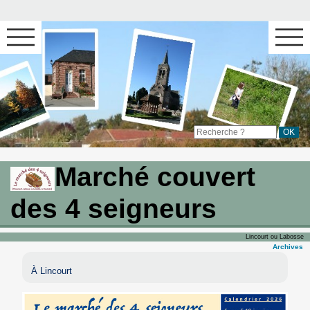
Marché couvert
des 4 seigneurs
Lincourt ou Labosse
Archives
À Lincourt