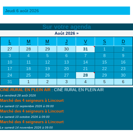
Jeudi 6 août 2026
Sur votre agenda
Août
2026
»
L
M
M
J
V
S
D
27
28
29
30
31
1
2
3
4
5
6
7
8
9
10
11
12
13
14
15
16
17
18
19
20
21
22
23
24
25
26
27
28
29
30
31
1
2
3
4
5
6
CINÉ-RURAL EN PLEIN AIR
: CINÉ RURAL EN PLEIN AIR
Le vendredi 28 août 2026
Marché des 4 seigneurs à Lincourt
Le samedi 12 septembre 2026 à 09:00
Marché des 4 seigneurs à Lincourt
Le samedi 10 octobre 2026 à 09:00
Marché des 4 seigneurs à Lincourt
Le samedi 14 novembre 2026 à 09:00