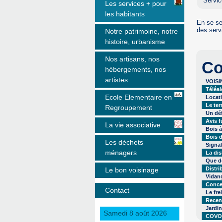
Servic
Les services + pour
les habitants
En se se
des serv
Notre patrimoine, notre
histoire, urbanisme
Nos artisans, nos
Co
hébergements, nos
artistes
VOISI
Téléa
Ecole Elementaire en
Locat
Le te
Regroupement
Un déf
Avis f
La vie associative
Bois 
Bois d
Les déchets
Signal
ménagers
La dis
Que d
Distri
Le bon voisinage
Vidan
Conce
Contact
Le fre
Recen
Jardi
Samedi 8 août 2026
COVO