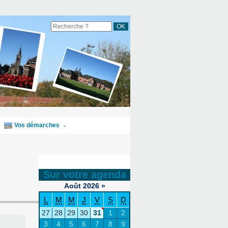
Vos démarches
Sur votre agenda
Août
2026
»
L
M
M
J
V
S
D
27
28
29
30
31
1
2
3
4
5
6
7
8
9