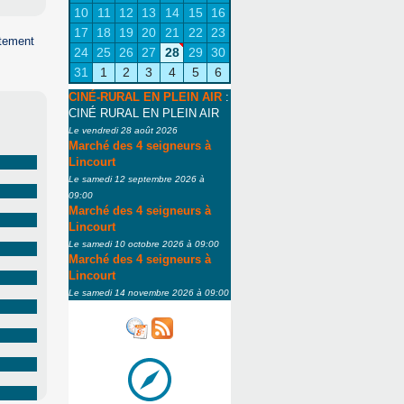
10
11
12
13
14
15
16
17
18
19
20
21
22
23
ctement
24
25
26
27
28
29
30
31
1
2
3
4
5
6
CINÉ-RURAL EN PLEIN AIR
:
CINÉ RURAL EN PLEIN AIR
Le vendredi 28 août 2026
Marché des 4 seigneurs à
Lincourt
Le samedi 12 septembre 2026 à
09:00
Marché des 4 seigneurs à
Lincourt
Le samedi 10 octobre 2026 à 09:00
Marché des 4 seigneurs à
Lincourt
Le samedi 14 novembre 2026 à 09:00