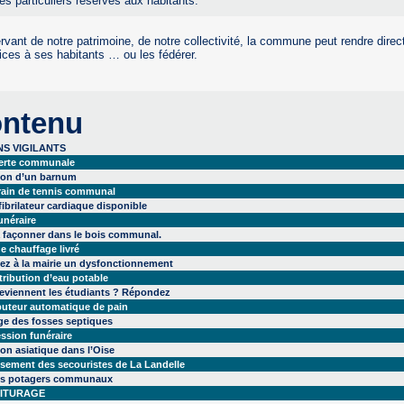
es particuliers réservés aux habitants.
rvant de notre patrimoine, de notre collectivité, la commune peut rendre dire
ices à ses habitants … ou les fédérer.
ntenu
NS VIGILANTS
lerte communale
ion d’un barnum
rrain de tennis communal
ibrilateur cardiaque disponible
unéraire
à façonner dans le bois communal.
e chauffage livré
ez à la mairie un dysfonctionnement
tribution d’eau potable
eviennent les étudiants ? Répondez
buteur automatique de pain
ge des fosses septiques
ssion funéraire
lon asiatique dans l’Oise
sement des secouristes de La Landelle
ns potagers communaux
ITURAGE