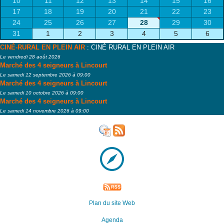
10
11
12
13
14
15
16
17
18
19
20
21
22
23
24
25
26
27
28
29
30
31
1
2
3
4
5
6
CINÉ-RURAL EN PLEIN AIR
: CINÉ RURAL EN PLEIN AIR
Le vendredi 28 août 2026
Marché des 4 seigneurs à Lincourt
Le samedi 12 septembre 2026 à 09:00
Marché des 4 seigneurs à Lincourt
Le samedi 10 octobre 2026 à 09:00
Marché des 4 seigneurs à Lincourt
Le samedi 14 novembre 2026 à 09:00
Plan du site Web
Agenda