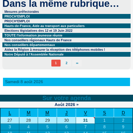
Dans la même rubrique…
Mesures préfectorales
PROCH’EMPLOI
PROCH’EMPLOI
Hauts-de-France, Aide au transport aux particuliers
Elections législatives des 12 et 19 Juin 2022
TOUTE l’information jeunesse réunie
Nos conseillers régionaux Hauts de France
Nos conseillers départementaux
Aidez la Région à mesurer la réception des téléphones mobiles !
Notre Député à l’Assemblée Nationale
1
2
∞
Samedi 8 août 2026
Sur votre agenda
Août
2026
»
L
M
M
J
V
S
D
27
28
29
30
31
1
2
3
4
5
6
7
8
9