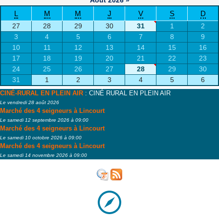
Août
2026
»
L
M
M
J
V
S
D
27
28
29
30
31
1
2
3
4
5
6
7
8
9
10
11
12
13
14
15
16
17
18
19
20
21
22
23
24
25
26
27
28
29
30
31
1
2
3
4
5
6
CINÉ-RURAL EN PLEIN AIR
: CINÉ RURAL EN PLEIN AIR
Le vendredi 28 août 2026
Marché des 4 seigneurs à Lincourt
Le samedi 12 septembre 2026 à 09:00
Marché des 4 seigneurs à Lincourt
Le samedi 10 octobre 2026 à 09:00
Marché des 4 seigneurs à Lincourt
Le samedi 14 novembre 2026 à 09:00