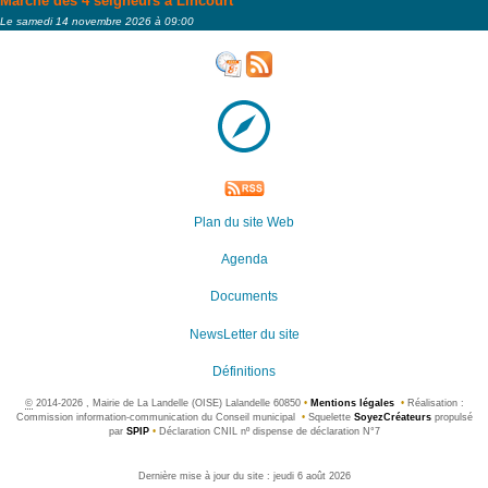
Marché des 4 seigneurs à Lincourt
Le samedi 14 novembre 2026 à 09:00
Plan du site Web
Agenda
Documents
NewsLetter du site
Définitions
©
2014-2026 , Mairie de La Landelle (OISE) Lalandelle 60850
•
Mentions légales
•
Réalisation :
Commission information-communication du Conseil municipal
•
Squelette
SoyezCréateurs
propulsé
par
SPIP
•
Déclaration CNIL nº dispense de déclaration N°7
Dernière mise à jour du site : jeudi 6 août 2026