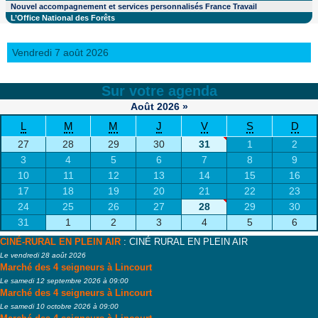
Nouvel accompagnement et services personnalisés France Travail
L’Office National des Forêts
Vendredi 7 août 2026
Sur votre agenda
Août
2026
»
L
M
M
J
V
S
D
27
28
29
30
31
1
2
3
4
5
6
7
8
9
10
11
12
13
14
15
16
17
18
19
20
21
22
23
24
25
26
27
28
29
30
31
1
2
3
4
5
6
CINÉ-RURAL EN PLEIN AIR
: CINÉ RURAL EN PLEIN AIR
Le vendredi 28 août 2026
Marché des 4 seigneurs à Lincourt
Le samedi 12 septembre 2026 à 09:00
Marché des 4 seigneurs à Lincourt
Le samedi 10 octobre 2026 à 09:00