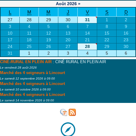
Août
2026
»
L
M
M
J
V
S
D
27
28
29
30
31
1
2
3
4
5
6
7
8
9
10
11
12
13
14
15
16
17
18
19
20
21
22
23
24
25
26
27
28
29
30
31
1
2
3
4
5
6
CINÉ-RURAL EN PLEIN AIR
: CINÉ RURAL EN PLEIN AIR
Le vendredi 28 août 2026
Marché des 4 seigneurs à Lincourt
Le samedi 12 septembre 2026 à 09:00
Marché des 4 seigneurs à Lincourt
Le samedi 10 octobre 2026 à 09:00
Marché des 4 seigneurs à Lincourt
Le samedi 14 novembre 2026 à 09:00