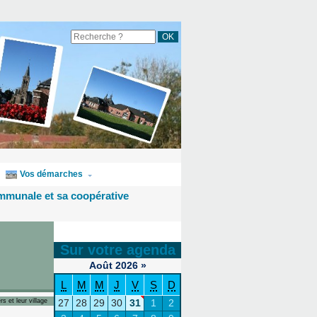
Vos démarches
mmunale et sa coopérative
Sur votre agenda
Août
2026
»
L
M
M
J
V
S
D
27
28
29
30
31
1
2
rs et leur village