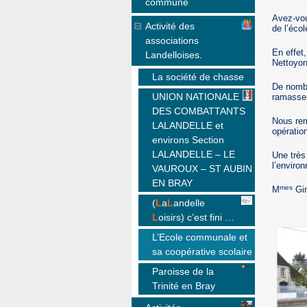
commune
Avez-vou
Activité des
de l’éco
associations
En effet,
Landelloises.
Nettoyon
La société de chasse
De nombr
UNION NATIONALE
ramasser
DES COMBATTANTS
Nous rem
LALANDELLE et
opératio
environs Section
LALANDELLE – LE
Une très
l’enviro
VAUROUX – ST AUBIN
EN BRAY
mes
M
Gir
(
L
a
L
andelle
L
oisirs) c’est fini …
L’Ecole communale et
sa coopérative scolaire
Paroisse de la
Trinité en Bray