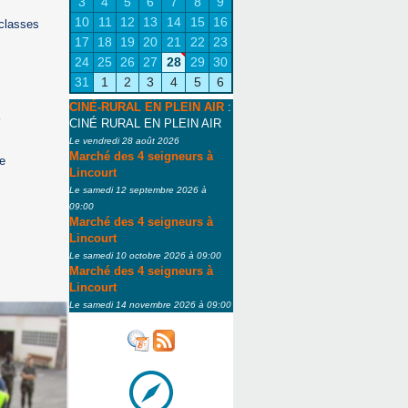
3
4
5
6
7
8
9
10
11
12
13
14
15
16
classes
17
18
19
20
21
22
23
24
25
26
27
28
29
30
31
1
2
3
4
5
6
CINÉ-RURAL EN PLEIN AIR
:
CINÉ RURAL EN PLEIN AIR
Le vendredi 28 août 2026
Marché des 4 seigneurs à
e
Lincourt
Le samedi 12 septembre 2026 à
09:00
Marché des 4 seigneurs à
Lincourt
Le samedi 10 octobre 2026 à 09:00
Marché des 4 seigneurs à
Lincourt
Le samedi 14 novembre 2026 à 09:00