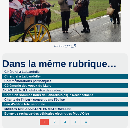
messages_8
Dans la même rubrique…
Cinérural à La Landelle-
Cinérural à La Landelle-
Commémorations patriotiques
Cérémonie des voeux du Maire
ARBRE DE NOËL -distribution des cadeaux
Combien sommes nous de Landellois(es) ? Recensement
Chants de l’hiver - concert dans l’église
Feu d’atifice fête nationale
MAISON DES ASSISTANTES MATERNELLES
Borne de recharge des véhicules électriques Mouv’Oise
1
2
3
4
∞