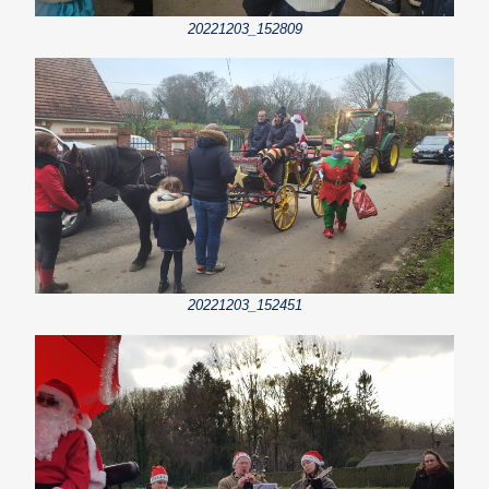
20221203_152809
20221203_152451