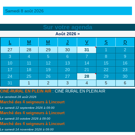
Samedi 8 août 2026
Sur votre agenda
Août
2026
»
L
M
M
J
V
S
D
27
28
29
30
31
1
2
3
4
5
6
7
8
9
10
11
12
13
14
15
16
17
18
19
20
21
22
23
24
25
26
27
28
29
30
31
1
2
3
4
5
6
CINÉ-RURAL EN PLEIN AIR
: CINÉ RURAL EN PLEIN AIR
Le vendredi 28 août 2026
Marché des 4 seigneurs à Lincourt
Le samedi 12 septembre 2026 à 09:00
Marché des 4 seigneurs à Lincourt
Le samedi 10 octobre 2026 à 09:00
Marché des 4 seigneurs à Lincourt
Le samedi 14 novembre 2026 à 09:00