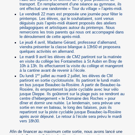
transport. En remplacement d’une séance au gymnase, ils
ont effectué une randonnée « Tour du village » l’après-midi.
Le vendredi 22 mars est proposée une journée pour fêter le
printemps. Les élèves, qui le souhaitaient, sont venus
déguisés puis l’après-midi étaient proposés des ateliers
pédagogiques et artistiques autour du printemps. Nous
remercions les trois parents qui nous ont accompagné dans
le déroulement de cette après-midi.
Le jeudi 4 avril, Madame Gérard, professeur d’allemand,
viendra présenter la classe bilangue à 13h50 et proposera
quelques activités en allemand.
Le mardi 9 avril les élèves de CM2 partiront sur la matinée
en visite du collège les Fontainettes à St Aubin en Bray de
10h à 13h. Ils effectueront la visite du collège et mangeront
à la cantine avant de revenir à l’école.
er
Du lundi 1
juillet au mardi 2 juillet, les élèves de CM
partiront en sortie cyclotouriste. Ils partiront le lundi matin
en bus jusque Beaubec-la-Rosière. A partir de Beaubec-la-
Rosière, ils emprunteront la piste cyclable avec leur vélo
jusque Dieppe. Ils goûteront sur la plage puis se rendront au
centre d’hébergement « le Domaine des Roches » pour
dîner et dormir une nuitée. Le lendemain, sera prévue une
sortie en mer en bateau, le long des falaises, puis ils
repartiront sur la piste cyclable jusque Beaubec-la-Rosière
après avoir déjeuné. Le retour à l’école sera prévu le mardi
vers 18h30.
Afin de financer au maximum cette sortie, nous avons lancé une