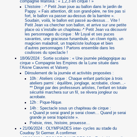
compagnie Mariska : « 1,2,3 en cirque ! »
L’histoire : -* Petit Jean joue au ballon dans le jardin de
Pappy. « Fais attention, dit son grand-père, ne tire pas si
fort, le ballon va passer au-dessus de la barrière ».
Soudain, voilà, le ballon est passé au-dessus… Vite !
Petit Jean va chercher son ballon, et arrive sur une petite
place où s’installe un chapiteau.-* Petit Jean va découvrir
les personnages du cirque : Mr Loyal et ses puces
savantes, une gracieuse funambule, un clown rigolo, un
magicien maladroit, un trapéziste loufoque et bien
d’autres personnages ! Partons ensemble dans les
coulisses du spectacle !
18/06/2024 : Sortie scolaire : « Une journée pédagogique au
cirque » Compagnie les Empires de la Lune située dans
l’Aisne Cœuvres et Valsery.
Déroulement de la journée et activités proposées :
10h : Ateliers cirque : Chaque enfant participe à trois
ateliers parmi : équilibre, jonglage, acrobatie, clown…-
** Dirigé par des professeurs artistes, l’enfant en totale
sécurité marchera sur un fil, se rêvera jongleur ou
acrobate.
12h : Pique-Nique.
14h : Spectacle sous un chapiteau de cirque :
« Quand je serai grand je serai clown… Quand je serai
grande je serai trapéziste ».
Poésie, rires, histoire, prouesse…
• 21/06/2024 : OLYMPIADES inter- cycles au stade du
Coudray St Germer. A confirmer.