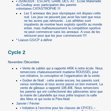
• 25/06/2024 : ESCAPE GAME DES JO : Ecole Maternelle
du Coudray avec participation des parents
volontaires.CATASTROPHE !!!
Les 5 anneaux des jeux olympiques ont disparu cette
nuit. Les jeux ne peuvent pas avoir lieu tant que nous
ne les avons pas retrouvés…Les athlètes sont
impatients de montrer leurs exploits sportifs au monde
entier, mais malheureusement la compétition sportive
ne peut commencer sans les anneaux. A vous de les
retrouver pour que les jeux commencent !!!!
* Liaison GS/CP à définir
Cycle 2
Novembre /Décembre
• Vente de sablés qui a rapporté 445€ à notre école. Nous
remercions chaleureusement madame ROUSSEL pour
son initiative, la conception et l’organisation de la vente.
• Goûter de Noël : cette année encore, les parents sont
venus nombreux et tous avons passé un bon moment. La
vente de gâteaux a rapporté 108,40€. Nous remercions
les parents qui ont confectionné des pâtisseries ainsi que
la mairie de Lalandelle qui nous prête toujours la salle
des fêtes et qui invite le Père-Noël.
Janvier / Février
• Initiation à l’escrime pour les classes de CP/CE1 –