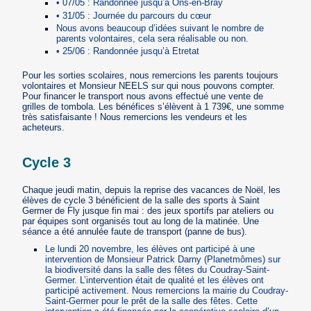
• 07/05 : Randonnée jusqu’à Ons-en-Bray
• 31/05 : Journée du parcours du cœur
Nous avons beaucoup d’idées suivant le nombre de
parents volontaires, cela sera réalisable ou non.
• 25/06 : Randonnée jusqu’à Etretat
Pour les sorties scolaires, nous remercions les parents toujours
volontaires et Monsieur NEELS sur qui nous pouvons compter.
Pour financer le transport nous avons effectué une vente de
grilles de tombola. Les bénéfices s’élèvent à 1 739€, une somme
très satisfaisante ! Nous remercions les vendeurs et les
acheteurs.
Cycle 3
Chaque jeudi matin, depuis la reprise des vacances de Noël, les
élèves de cycle 3 bénéficient de la salle des sports à Saint
Germer de Fly jusque fin mai : des jeux sportifs par ateliers ou
par équipes sont organisés tout au long de la matinée. Une
séance a été annulée faute de transport (panne de bus).
Le lundi 20 novembre, les élèves ont participé à une
intervention de Monsieur Patrick Darny (Planetmômes) sur
la biodiversité dans la salle des fêtes du Coudray-Saint-
Germer. L’intervention était de qualité et les élèves ont
participé activement. Nous remercions la mairie du Coudray-
Saint-Germer pour le prêt de la salle des fêtes. Cette