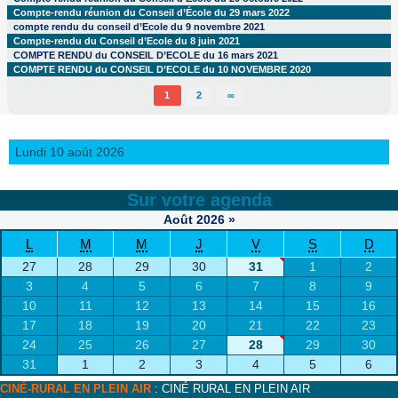
Compte-rendu réunion du Conseil d’École du 29 mars 2022
compte rendu du conseil d’Ecole du 9 novembre 2021
Compte-rendu du Conseil d’Ecole du 8 juin 2021
COMPTE RENDU du CONSEIL D’ECOLE du 16 mars 2021
COMPTE RENDU du CONSEIL D’ECOLE du 10 NOVEMBRE 2020
1
2
∞
Lundi 10 août 2026
Sur votre agenda
Août
2026
»
L
M
M
J
V
S
D
27
28
29
30
31
1
2
3
4
5
6
7
8
9
10
11
12
13
14
15
16
17
18
19
20
21
22
23
24
25
26
27
28
29
30
31
1
2
3
4
5
6
CINÉ-RURAL EN PLEIN AIR
: CINÉ RURAL EN PLEIN AIR