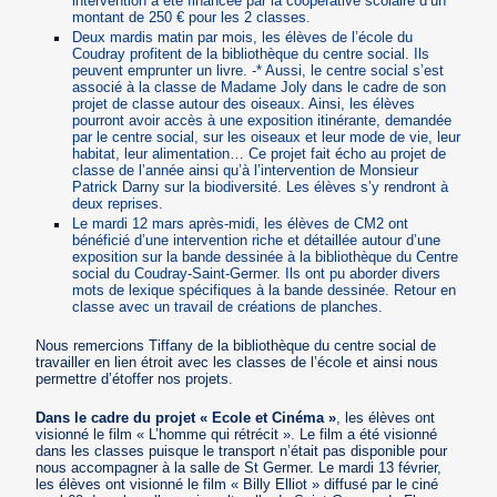
intervention a été financée par la coopérative scolaire d’un
montant de 250 € pour les 2 classes.
Deux mardis matin par mois, les élèves de l’école du
Coudray profitent de la bibliothèque du centre social. Ils
peuvent emprunter un livre. -* Aussi, le centre social s’est
associé à la classe de Madame Joly dans le cadre de son
projet de classe autour des oiseaux. Ainsi, les élèves
pourront avoir accès à une exposition itinérante, demandée
par le centre social, sur les oiseaux et leur mode de vie, leur
habitat, leur alimentation… Ce projet fait écho au projet de
classe de l’année ainsi qu’à l’intervention de Monsieur
Patrick Darny sur la biodiversité. Les élèves s’y rendront à
deux reprises.
Le mardi 12 mars après-midi, les élèves de CM2 ont
bénéficié d’une intervention riche et détaillée autour d’une
exposition sur la bande dessinée à la bibliothèque du Centre
social du Coudray-Saint-Germer. Ils ont pu aborder divers
mots de lexique spécifiques à la bande dessinée. Retour en
classe avec un travail de créations de planches.
Nous remercions Tiffany de la bibliothèque du centre social de
travailler en lien étroit avec les classes de l’école et ainsi nous
permettre d’étoffer nos projets.
Dans le cadre du projet « Ecole et Cinéma »
, les élèves ont
visionné le film « L’homme qui rétrécit ». Le film a été visionné
dans les classes puisque le transport n’était pas disponible pour
nous accompagner à la salle de St Germer. Le mardi 13 février,
les élèves ont visionné le film « Billy Elliot » diffusé par le ciné