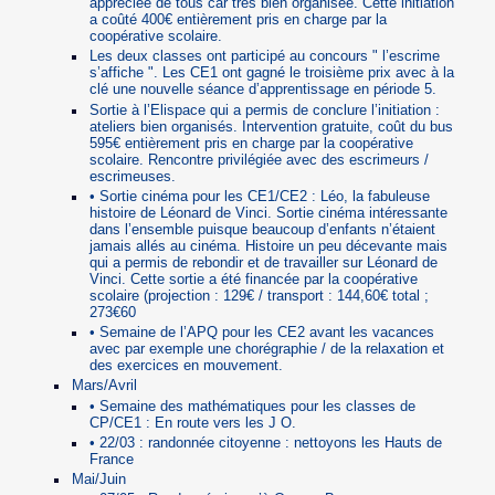
appréciée de tous car très bien organisée. Cette initiation
a coûté 400€ entièrement pris en charge par la
coopérative scolaire.
Les deux classes ont participé au concours " l’escrime
s’affiche ". Les CE1 ont gagné le troisième prix avec à la
clé une nouvelle séance d’apprentissage en période 5.
Sortie à l’Elispace qui a permis de conclure l’initiation :
ateliers bien organisés. Intervention gratuite, coût du bus
595€ entièrement pris en charge par la coopérative
scolaire. Rencontre privilégiée avec des escrimeurs /
escrimeuses.
• Sortie cinéma pour les CE1/CE2 : Léo, la fabuleuse
histoire de Léonard de Vinci. Sortie cinéma intéressante
dans l’ensemble puisque beaucoup d’enfants n’étaient
jamais allés au cinéma. Histoire un peu décevante mais
qui a permis de rebondir et de travailler sur Léonard de
Vinci. Cette sortie a été financée par la coopérative
scolaire (projection : 129€ / transport : 144,60€ total ;
273€60
• Semaine de l’APQ pour les CE2 avant les vacances
avec par exemple une chorégraphie / de la relaxation et
des exercices en mouvement.
Mars/Avril
• Semaine des mathématiques pour les classes de
CP/CE1 : En route vers les J O.
• 22/03 : randonnée citoyenne : nettoyons les Hauts de
France
Mai/Juin