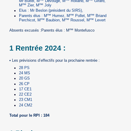
Mr Bultel, M
Devouge, M
Rolland, M
Girard,
me
me
M
Zier, M
Joly
Elus : Mr Beslon (président du SIRS),
me
me
me
Parents élus : M
Humez, M
Pollet, M
Briand
me
me
me
Perchicot, M
Baubion, M
Roussel, M
Levert
me
Absents excusés :Parents élus : M
Montefusco
1 Rentrée 2024 :
• Les prévisions d’effectifs pour la prochaine rentrée :
28 PS
24 MS
20 GS
26 CP
17 CE1
22 CE2
23 CM1
24 CM2
Total pour le RPI : 184