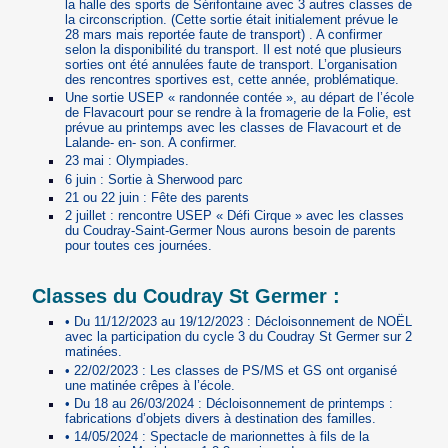
la halle des sports de Sérifontaine avec 3 autres classes de
la circonscription. (Cette sortie était initialement prévue le
28 mars mais reportée faute de transport) . A confirmer
selon la disponibilité du transport. Il est noté que plusieurs
sorties ont été annulées faute de transport. L’organisation
des rencontres sportives est, cette année, problématique.
Une sortie USEP « randonnée contée », au départ de l’école
de Flavacourt pour se rendre à la fromagerie de la Folie, est
prévue au printemps avec les classes de Flavacourt et de
Lalande- en- son. A confirmer.
23 mai : Olympiades.
6 juin : Sortie à Sherwood parc
21 ou 22 juin : Fête des parents
2 juillet : rencontre USEP « Défi Cirque » avec les classes
du Coudray-Saint-Germer Nous aurons besoin de parents
pour toutes ces journées.
Classes du Coudray St Germer :
• Du 11/12/2023 au 19/12/2023 : Décloisonnement de NOËL
avec la participation du cycle 3 du Coudray St Germer sur 2
matinées.
• 22/02/2023 : Les classes de PS/MS et GS ont organisé
une matinée crêpes à l’école.
• Du 18 au 26/03/2024 : Décloisonnement de printemps :
fabrications d’objets divers à destination des familles.
• 14/05/2024 : Spectacle de marionnettes à fils de la