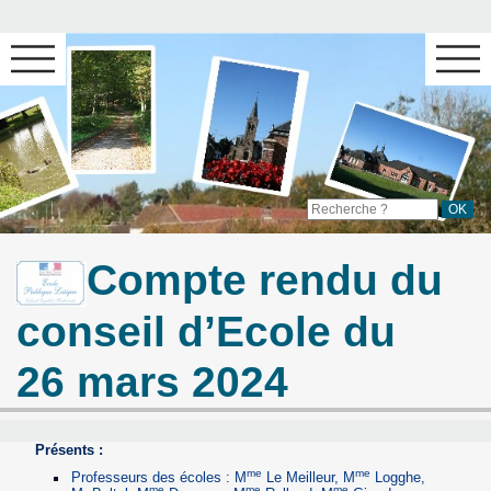
Compte rendu du
conseil d’Ecole du
26 mars 2024
Présents :
me
me
Professeurs des écoles : M
Le Meilleur, M
Logghe,
me
me
me