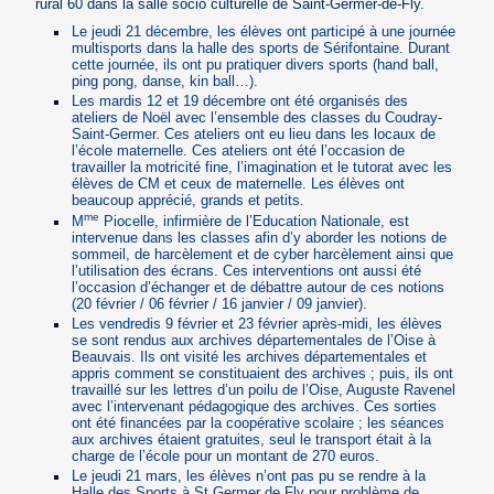
rural 60 dans la salle socio culturelle de Saint-Germer-de-Fly.
Le jeudi 21 décembre, les élèves ont participé à une journée
multisports dans la halle des sports de Sérifontaine. Durant
cette journée, ils ont pu pratiquer divers sports (hand ball,
ping pong, danse, kin ball…).
Les mardis 12 et 19 décembre ont été organisés des
ateliers de Noël avec l’ensemble des classes du Coudray-
Saint-Germer. Ces ateliers ont eu lieu dans les locaux de
l’école maternelle. Ces ateliers ont été l’occasion de
travailler la motricité fine, l’imagination et le tutorat avec les
élèves de CM et ceux de maternelle. Les élèves ont
beaucoup apprécié, grands et petits.
me
M
Piocelle, infirmière de l’Education Nationale, est
intervenue dans les classes afin d’y aborder les notions de
sommeil, de harcèlement et de cyber harcèlement ainsi que
l’utilisation des écrans. Ces interventions ont aussi été
l’occasion d’échanger et de débattre autour de ces notions
(20 février / 06 février / 16 janvier / 09 janvier).
Les vendredis 9 février et 23 février après-midi, les élèves
se sont rendus aux archives départementales de l’Oise à
Beauvais. Ils ont visité les archives départementales et
appris comment se constituaient des archives ; puis, ils ont
travaillé sur les lettres d’un poilu de l’Oise, Auguste Ravenel
avec l’intervenant pédagogique des archives. Ces sorties
ont été financées par la coopérative scolaire ; les séances
aux archives étaient gratuites, seul le transport était à la
charge de l’école pour un montant de 270 euros.
Le jeudi 21 mars, les élèves n’ont pas pu se rendre à la
Halle des Sports à St Germer de Fly pour problème de