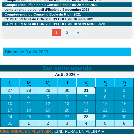
Compte-rendu réunion du Conseil d’École du 20 octobre 2022
Compte-rendu réunion du Conseil d’École du 29 mars 2022
compte rendu du conseil d’Ecole du 9 novembre 2021
Compte-rendu du Conseil d’Ecole du 8 juin 2021
COMPTE RENDU du CONSEIL D’ECOLE du 16 mars 2021
COMPTE RENDU du CONSEIL D’ECOLE du 10 NOVEMBRE 2020
1
2
∞
Dimanche 9 août 2026
Sur votre agenda
Août
2026
»
L
M
M
J
V
S
D
27
28
29
30
31
1
2
3
4
5
6
7
8
9
10
11
12
13
14
15
16
17
18
19
20
21
22
23
24
25
26
27
28
29
30
31
1
2
3
4
5
6
CINÉ-RURAL EN PLEIN AIR
: CINÉ RURAL EN PLEIN AIR