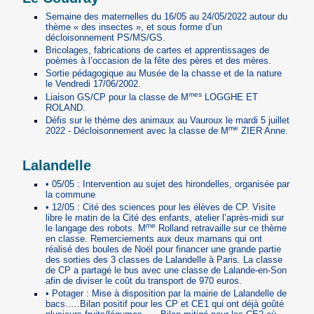
Semaine des maternelles du 16/05 au 24/05/2022 autour du
thème « des insectes », et sous forme d’un
décloisonnement PS/MS/GS.
Bricolages, fabrications de cartes et apprentissages de
poèmes à l’occasion de la fête des pères et des mères.
Sortie pédagogique au Musée de la chasse et de la nature
le Vendredi 17/06/2002.
mes
Liaison GS/CP pour la classe de M
LOGGHE ET
ROLAND.
Défis sur le thème des animaux au Vauroux le mardi 5 juillet
me
2022 - Décloisonnement avec la classe de M
ZIER Anne.
Lalandelle
• 05/05 : Intervention au sujet des hirondelles, organisée par
la commune
• 12/05 : Cité des sciences pour les élèves de CP. Visite
libre le matin de la Cité des enfants, atelier l’après-midi sur
me
le langage des robots. M
Rolland retravaille sur ce thème
en classe. Remerciements aux deux mamans qui ont
réalisé des boules de Noël pour financer une grande partie
des sorties des 3 classes de Lalandelle à Paris. La classe
de CP a partagé le bus avec une classe de Lalande-en-Son
afin de diviser le coût du transport de 970 euros.
• Potager : Mise à disposition par la mairie de Lalandelle de
bacs…..Bilan positif pour les CP et CE1 qui ont déjà goûté