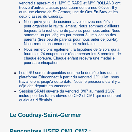
me
me
vendredis après-midis. M
GIRARD et M
ROLLAND ont
trouvé d’autres classes pour courir contre nos élèves. Il y
aura une classe de St Germer, une de Ons-En-Bray et les
deux classes du Coudray.
Nous prévoyons de cuisiner la veille avec nos élèves
pour organiser le ravitaillement. Nous sommes d’ailleurs
toujours à la recherche de parents pour nous aider. Nous
sommes un peu déçues par rapport à l’implication des
parents (très peu de parents pour nous aider ce jour-là).
Nous remercions ceux qui sont volontaires.
Nous remercions également la bijouterie de Gisors qui a
fourni les 24 coupes pour récompenser les 3 premiers de
chaque épreuve. Chaque enfant recevra une médaille
pour sa participation.
Les LSU seront disponibles comme la dernière fois sur la
er
plateforme Educonnect à partir du vendredi 1
juillet, nous
travaillerons jusqu’à cette date. Nous le précisons car il y a
déjà des départs en vacances.
Session SRAN ouverte du vendredi 8/07 au mardi 13/07
inclus pour les futurs élèves de CE2 et CM1 qui rencontrent
quelques difficultés.
Le Coudray-Saint-Germer
Rencontres USEP CM1 CM2 :