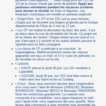
plusieurs fruits/légumes……Bilan mitigé pour les CE2 où
1/3 de la classe n’avait pas envie de jardiner.
Appel aux
jardiniers volontaires pendant les vacances scolaires
pour arroser et récolter
les fruits et légumes. Les
employés municipaux ont installé un panneau explicatif.
• Enigm’Oise : les CP et les CE1 ont eu pour mission
chaque jour de résoudre une énigme proposée par le Groupe
départemental de l’Oise du 2 mai au 17 juin.
• Les CP ont réalisé la décoration du banc des amis, il est
en place dans la cour de récréation de l’école. Ce projet est
lié au thème de l’amitié. Chaque enfant qui est seul et n’a
pas d’ami peut s’y asseoir et les autres enfants peuvent le
rejoindre pour lui tenir compagnie.
• La classe de CP a participé à un concours : le
Gigantogâteau. Malheureusement seules les classes
gagnantes ont reçu un mail, et il n’y a pas de palmarès ou
de résultats en retour sur le site.
• Liaisons
• GS/CP prévue le jeudi 30 juin. Les GS viendront à
Lalandelle.
• CE2/CM1 Jeudi 30 juin, les CE2 iront faire classe le
matin dans leur future école au Coudray.
• Cross : Nous nous sommes lancées dans l’organisation
d’un cross avec l’aide de Monsieur LANGLOIS, Monsieur
BOURGEOIS, Monsieur NEELS et Monsieur TRAVERSIN.
Nous les remercions grandement. La matinée sera
consacrée à la compétition, nous pique-niquerons le midi
puis l’après-midi, nous organisons des jeux sportifs. Nous
avons déjà commencé à nous entraîner tous ensemble les