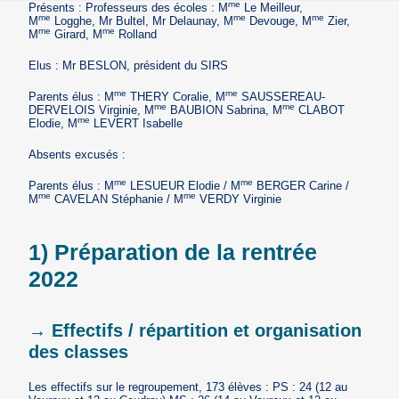
me
Présents : Professeurs des écoles : M
Le Meilleur,
me
me
me
M
Logghe, Mr Bultel, Mr Delaunay, M
Devouge, M
Zier,
me
me
M
Girard, M
Rolland
Elus : Mr BESLON, président du SIRS
me
me
Parents élus : M
THERY Coralie, M
SAUSSEREAU-
me
me
DERVELOIS Virginie, M
BAUBION Sabrina, M
CLABOT
me
Elodie, M
LEVERT Isabelle
Absents excusés :
me
me
Parents élus : M
LESUEUR Elodie / M
BERGER Carine /
me
me
M
CAVELAN Stéphanie / M
VERDY Virginie
1) Préparation de la rentrée
2022
→ Effectifs / répartition et organisation
des classes
Les effectifs sur le regroupement, 173 élèves : PS : 24 (12 au