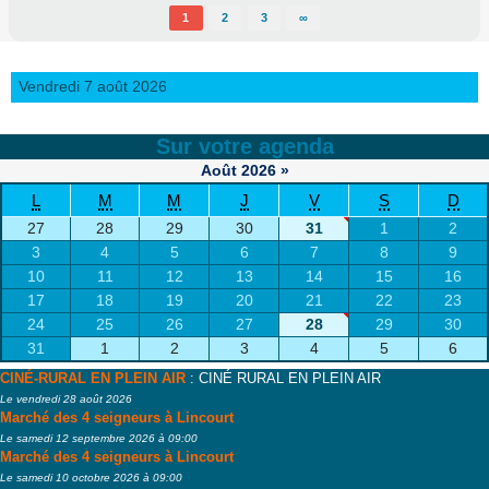
1
2
3
∞
Vendredi 7 août 2026
Sur votre agenda
Août
2026
»
L
M
M
J
V
S
D
27
28
29
30
31
1
2
3
4
5
6
7
8
9
10
11
12
13
14
15
16
17
18
19
20
21
22
23
24
25
26
27
28
29
30
31
1
2
3
4
5
6
CINÉ-RURAL EN PLEIN AIR
: CINÉ RURAL EN PLEIN AIR
Le vendredi 28 août 2026
Marché des 4 seigneurs à Lincourt
Le samedi 12 septembre 2026 à 09:00
Marché des 4 seigneurs à Lincourt
Le samedi 10 octobre 2026 à 09:00