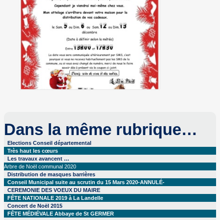
Dans la même rubrique…
Elections Conseil départemental
Très haut les cœurs
Les travaux avancent …
Arbre de Noël communal 2020
Distribution de masques barrières
Conseil Municipal suite au scrutin du 15 Mars 2020-ANNULÉ-
CEREMONIE DES VOEUX DU MAIRE
FÊTE NATIONALE 2019 à La Landelle
Concert de Noël 2015
FÊTE MÉDIÉVALE Abbaye de St GERMER