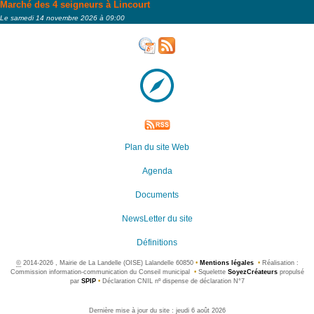
Marché des 4 seigneurs à Lincourt
Le samedi 14 novembre 2026 à 09:00
Plan du site Web
Agenda
Documents
NewsLetter du site
Définitions
©
2014-2026 , Mairie de La Landelle (OISE) Lalandelle 60850
•
Mentions légales
•
Réalisation :
Commission information-communication du Conseil municipal
•
Squelette
SoyezCréateurs
propulsé
par
SPIP
•
Déclaration CNIL nº dispense de déclaration N°7
Dernière mise à jour du site : jeudi 6 août 2026