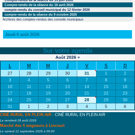
Compte-rendu de la séance du 15 juin 2026
Compte-rendu de la séance du 16 avril 2026
compte-rendu du conseil municipal du 12 février 2026
compte-rendu de la séance du 9 octobre 2025
Archives des comptes-rendus des conseils municipaux
Jeudi 6 août 2026
Sur votre agenda
Août
2026
»
L
M
M
J
V
S
D
27
28
29
30
31
1
2
3
4
5
6
7
8
9
10
11
12
13
14
15
16
17
18
19
20
21
22
23
24
25
26
27
28
29
30
31
1
2
3
4
5
6
CINÉ-RURAL EN PLEIN AIR
: CINÉ RURAL EN PLEIN AIR
Le vendredi 28 août 2026
Marché des 4 seigneurs à Lincourt
Le samedi 12 septembre 2026 à 09:00