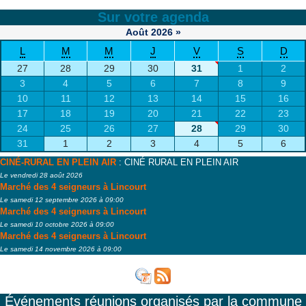
Sur votre agenda
Août
2026
»
L
M
M
J
V
S
D
27
28
29
30
31
1
2
3
4
5
6
7
8
9
10
11
12
13
14
15
16
17
18
19
20
21
22
23
24
25
26
27
28
29
30
31
1
2
3
4
5
6
CINÉ-RURAL EN PLEIN AIR
: CINÉ RURAL EN PLEIN AIR
Le vendredi 28 août 2026
Marché des 4 seigneurs à Lincourt
Le samedi 12 septembre 2026 à 09:00
Marché des 4 seigneurs à Lincourt
Le samedi 10 octobre 2026 à 09:00
Marché des 4 seigneurs à Lincourt
Le samedi 14 novembre 2026 à 09:00
Événements réunions organisés par la commune