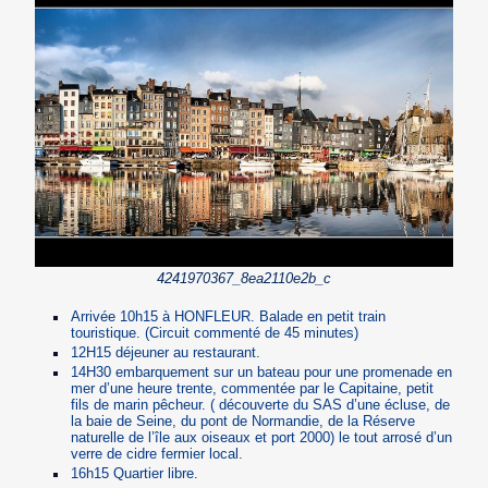
4241970367_8ea2110e2b_c
Arrivée 10h15 à HONFLEUR. Balade en petit train
touristique. (Circuit commenté de 45 minutes)
12H15 déjeuner au restaurant.
14H30 embarquement sur un bateau pour une promenade en
mer d’une heure trente, commentée par le Capitaine, petit
fils de marin pêcheur. ( découverte du SAS d’une écluse, de
la baie de Seine, du pont de Normandie, de la Réserve
naturelle de l’île aux oiseaux et port 2000) le tout arrosé d’un
verre de cidre fermier local.
16h15 Quartier libre.