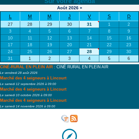
Sur votre agenda
Août
2026
»
L
M
M
J
V
S
D
27
28
29
30
31
1
2
3
4
5
6
7
8
9
10
11
12
13
14
15
16
17
18
19
20
21
22
23
24
25
26
27
28
29
30
31
1
2
3
4
5
6
CINÉ-RURAL EN PLEIN AIR
: CINÉ RURAL EN PLEIN AIR
Le vendredi 28 août 2026
Marché des 4 seigneurs à Lincourt
Le samedi 12 septembre 2026 à 09:00
Marché des 4 seigneurs à Lincourt
Le samedi 10 octobre 2026 à 09:00
Marché des 4 seigneurs à Lincourt
Le samedi 14 novembre 2026 à 09:00