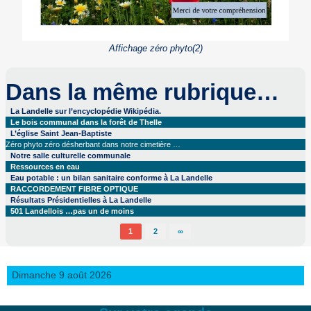
Affichage zéro phyto(2)
Dans la même rubrique…
La Landelle sur l’encyclopédie Wikipédia.
Le bois communal dans la forêt de Thelle
L’église Saint Jean-Baptiste
Zéro phyto zéro désherbant dans notre cimetière …
Notre salle culturelle communale
Ressources en eau
Eau potable : un bilan sanitaire conforme à La Landelle
RACCORDEMENT FIBRE OPTIQUE
Résultats Présidentielles à La Landelle
501 Landellois …pas un de moins
1
2
∞
Dimanche 9 août 2026