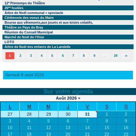
e
12
Printemps du Théâtre
es
26
foulées
Arbre de Noël communal + spectacle
Cérémonie des voeux du Maire
Bourse aux vêtements,aux jouets et aux loisirs créatifs,
Théâtre en Pays de Bray
Réunion du Conseil Municipal
Marché de Noël de l’Oise
LOTO
Arbre de Noël des enfants de La Landelle
1
2
3
4
5
6
7
8
9
…
28
∞
Samedi 8 août 2026
Sur votre agenda
Août
2026
»
L
M
M
J
V
S
D
27
28
29
30
31
1
2
3
4
5
6
7
8
9
10
11
12
13
14
15
16
17
18
19
20
21
22
23