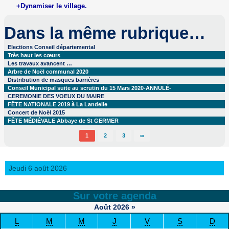
+Dynamiser le village.
Dans la même rubrique…
Elections Conseil départemental
Très haut les cœurs
Les travaux avancent …
Arbre de Noël communal 2020
Distribution de masques barrières
Conseil Municipal suite au scrutin du 15 Mars 2020-ANNULÉ-
CEREMONIE DES VOEUX DU MAIRE
FÊTE NATIONALE 2019 à La Landelle
Concert de Noël 2015
FÊTE MÉDIÉVALE Abbaye de St GERMER
1
2
3
∞
Jeudi 6 août 2026
Sur votre agenda
Août
2026
»
L
M
M
J
V
S
D