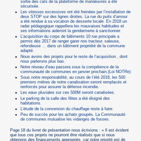
sortie des cars de la plateforme de manœuvres a été
sécurisée.
Les vitesses excessives ont été freinées par l’installation de
deux STOP sur des lignes droites. La rue du puits d’amour
a été rendue à sa vocation de desserte locale. En 2018 un
radar pédagogique rappellera les mauvaises habitudes et
ses informations aideront la gendarmerie à sanctionner.
L’acquisition du corps de bâtiments 10 rue principale a
permis dès 2017 de ranger garer nos tracteur, saleuse,
refendeuse … dans un bâtiment propriété de la commune
adapté.
Nous avons des projets pour le reste de l’acquisition , dont
nous parlerons plus bas.
Notre réseau d’eau passera sous la compétence de la
communauté de communes en janvier prochain.(Loi NOTRe)
Sous notre responsabilité, au cours de l’été 2018, les 500
premiers mètres de notre canalisation seront remplacés et
renforcés pour assurer la défense incendie.
Les eaux pluviales sur ces 500M seront canalisées.
Le parking de la salle des fêtes a été éloigné des
habitations.
L’étude de la conversion du chauffage reste à faire.
Peu de succès pour les achats groupés. La Communauté
de communes mutualise les vidanges de fosses.
Page 18 du livret de présentation nous écrivions : « Il est évident
que tous ces projets ne pourront être réalisés que si nous
obtenons des financements appropriés, car notre priorité est de