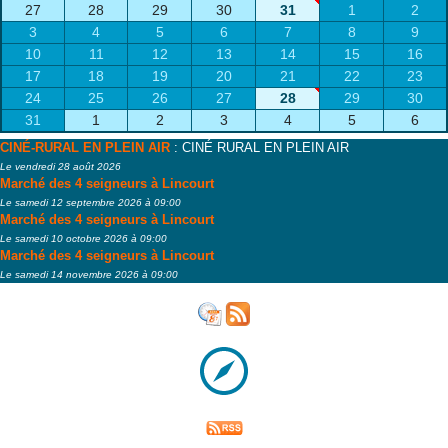
27
28
29
30
31
1
2
3
4
5
6
7
8
9
10
11
12
13
14
15
16
17
18
19
20
21
22
23
24
25
26
27
28
29
30
31
1
2
3
4
5
6
CINÉ-RURAL EN PLEIN AIR
: CINÉ RURAL EN PLEIN AIR
Le vendredi 28 août 2026
Marché des 4 seigneurs à Lincourt
Le samedi 12 septembre 2026 à 09:00
Marché des 4 seigneurs à Lincourt
Le samedi 10 octobre 2026 à 09:00
Marché des 4 seigneurs à Lincourt
Le samedi 14 novembre 2026 à 09:00