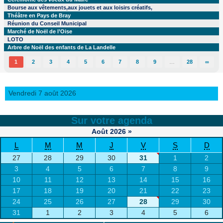
Bourse aux vêtements,aux jouets et aux loisirs créatifs,
Théâtre en Pays de Bray
Réunion du Conseil Municipal
Marché de Noël de l’Oise
LOTO
Arbre de Noël des enfants de La Landelle
1
2
3
4
5
6
7
8
9
…
28
∞
Vendredi 7 août 2026
Sur votre agenda
Août
2026
»
L
M
M
J
V
S
D
27
28
29
30
31
1
2
3
4
5
6
7
8
9
10
11
12
13
14
15
16
17
18
19
20
21
22
23
24
25
26
27
28
29
30
31
1
2
3
4
5
6