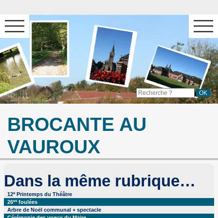
BROCANTE AU
VAUROUX
Dans la même rubrique…
e
12
Printemps du Théâtre
es
26
foulées
Arbre de Noël communal + spectacle
Cérémonie des voeux du Maire