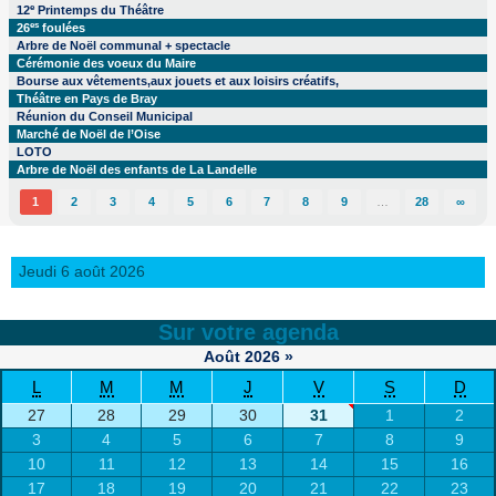
e
12
Printemps du Théâtre
es
26
foulées
Arbre de Noël communal + spectacle
Cérémonie des voeux du Maire
Bourse aux vêtements,aux jouets et aux loisirs créatifs,
Théâtre en Pays de Bray
Réunion du Conseil Municipal
Marché de Noël de l’Oise
LOTO
Arbre de Noël des enfants de La Landelle
1
2
3
4
5
6
7
8
9
…
28
∞
Jeudi 6 août 2026
Sur votre agenda
Août
2026
»
L
M
M
J
V
S
D
27
28
29
30
31
1
2
3
4
5
6
7
8
9
10
11
12
13
14
15
16
17
18
19
20
21
22
23