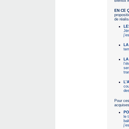
Bientôt l
EN CE 
propositi
de réali
LE
Jér
j’e
LA
ter
LA
l’é
se
tra
L’
cou
des
Pour ces
acquises
PO
le 
bal
j’e