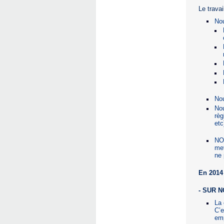
Le travai
Nou
No
Nou
règ
etc
NO
met
ne 
En 2014 
- SUR 
La 
C’e
emp