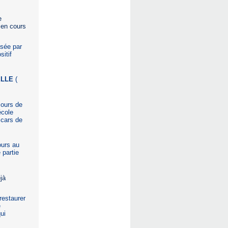
e
 en cours
isée par
itif
ELLE
(
ours de
école
 cars de
ours au
 partie
jà
restaurer
e
ui