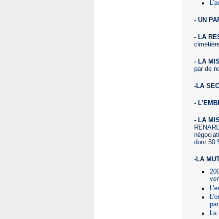
L’a
- UN P
- LA R
cimetièr
- LA M
par de n
-LA SE
- L’EM
- LA M
RENARD, 
négociat
dont 50
-LA MU
200
ven
L’e
L’o
par
La 