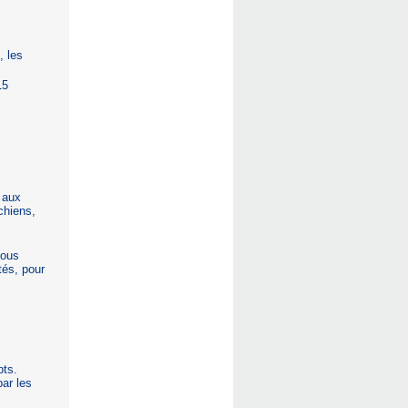
 les
15
s aux
chiens,
ous
tés, pour
pts.
par les