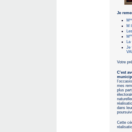
Je remer
m
M
M 
Le
m
M
La 
Je 
VAR
Votre pré
C’est av
municipa
l’occasi
mes reme
plus par
électoral
naturell
réalisat
dans leu
poursuiv
Cette cé
réalisat