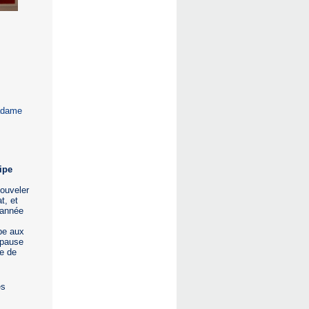
madame
ipe
nouveler
t, et
 année
pe aux
 pause
e de
es