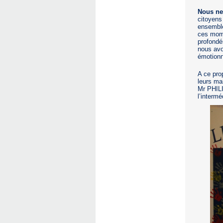
Nous ne 
citoyens
ensemble
ces mome
profondé
nous avo
émotionne
A ce pro
leurs ma
Mr PHIL
l’intermé