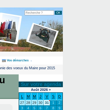
Vos démarches
nie des voeux du Maire pour 2015
u
Sur votre agenda
Août
2026
»
L
M
M
J
V
S
D
27
28
29
30
31
1
2
3
4
5
6
7
8
9