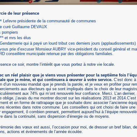
cie de leur présence
e
Lefevre présidente de la communauté de communes
le curé Guillaume DEVAUX
s pompiers
es
et mrs les élus
Gendarmerie qui à payé un lourd tribut ces derniers jours (applaudissements)
vous prie d’excuser Monsieur AUBRY vice-président du conseil général et 
D conseillère municipale retenue par des obligations familiales.
sence ce soir, montre l’intérêt que vous portez à notre vie locale.
ec un réel plaisir que je viens vous présenter pour la septième fois l’équ
le que je mène, et qui continuera à œuvrer à votre service.
C’est donc à
on d’un nouveau mandat que je prends la parole, et je veux en profiter pour re
rciements aux électeurs qui se sont impliqués dans le choix de leur magistra
ticulièrement aux 74% qui m’ont renouvelé leur confiance. Merci. L’an dernier,
e oblige, j’avais du me montrer discret sur les réalisations 2013 et 2014.C’est
ement et en forme de rattrapage que je souhaite donc associer l’ancienne équi
ions récentes dans notre commune. Les conseillers qui ont choisi de faire une
r engagement, ô combien prenant, permettent aujourd’hui à l’équipe renouvelé
re dans la continuité, sans dispersion d’énergie ou de moyens.
rémonie des vœux est aussi, l’occasion pour moi, de dresser un bref bilan, d
ions, actions et événements de l’année écoulée.