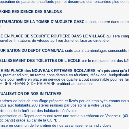
cquisition de parasols chauffants permet désormais des rencontres plus confo
ARKING RESIDENCE DES SABLONS
ESTAURATION DE LA TOMBE D’AUGUSTE GASC
le poilu enterré dans notre
e.
ISE EN PLACE DE SECURITE ROUTIERE DANS LE VILLAGE
qui sera com
ouvelles limitations de vitesse au Trou Jumel et face au cimetière.
CURISATION DU DEPOT COMMUNAL
suite aux 2 cambriolages consécutifs
BELLISSEMENT DES TOILETTES DE L’ECOLE
par le remplacement des fa
ISE EN PLACE des NOUVEAUX RYTHMES SCOLAIRES
m’a pris ainsi qu’à
premier adjoint, un temps considérable en réunions, réflexions, budgétisatio
ions pour mettre en place un service de qualité à coût raisonnable pour les fa
 % DES ENFANTS DE PRIMAIRE profitent actuellement.
TUALISATION DE NOS INITIATIVES
 stères de bois de chauffage préparés et livrés par les employés communaux
dus aux habitants,200 stères réalisés par vos soins à votre usage,
ntretien de la forêt par des habitants bénévoles.
rganisation du Repas communal avec une sortie au château de Vascoeuil (40
ticipants) grâce au car de la CCPB .
mise en commun de l’entretien de nos assainissements individuels,