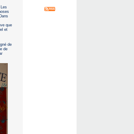
Les
choses
 Dans
s
uve que
el et
igné de
ue de
ar