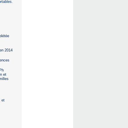
rtables.
plétée
 en 2014
ïences
 Ph
n et
milles
 et