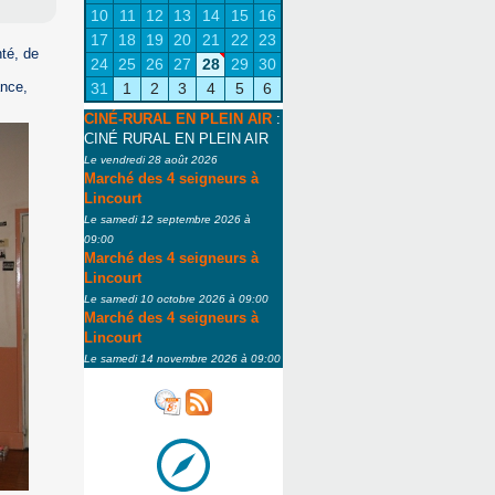
10
11
12
13
14
15
16
17
18
19
20
21
22
23
té, de
24
25
26
27
28
29
30
ance,
31
1
2
3
4
5
6
CINÉ-RURAL EN PLEIN AIR
:
CINÉ RURAL EN PLEIN AIR
Le vendredi 28 août 2026
Marché des 4 seigneurs à
Lincourt
Le samedi 12 septembre 2026 à
09:00
Marché des 4 seigneurs à
Lincourt
Le samedi 10 octobre 2026 à 09:00
Marché des 4 seigneurs à
Lincourt
Le samedi 14 novembre 2026 à 09:00