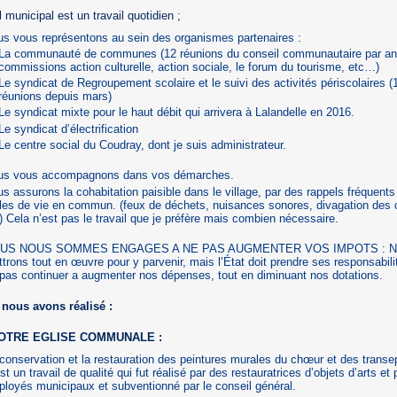
l municipal est un travail quotidien ;
s vous représentons au sein des organismes partenaires :
La communauté de communes (12 réunions du conseil communautaire par an,
commissions action culturelle, action sociale, le forum du tourisme, etc…)
Le syndicat de Regroupement scolaire et le suivi des activités périscolaires (
réunions depuis mars)
Le syndicat mixte pour le haut débit qui arrivera à Lalandelle en 2016.
Le syndicat d’électrification
Le centre social du Coudray, dont je suis administrateur.
us vous accompagnons dans vos démarches.
s assurons la cohabitation paisible dans le village, par des rappels fréquent
les de vie en commun. (feux de déchets, nuisances sonores, divagation des 
) Cela n’est pas le travail que je préfère mais combien nécessaire.
US NOUS SOMMES ENGAGES A NE PAS AUGMENTER VOS IMPOTS : N
trons tout en œuvre pour y parvenir, mais l’État doit prendre ses responsabili
pas continuer a augmenter nos dépenses, tout en diminuant nos dotations.
nous avons réalisé :
NOTRE EGLISE COMMUNALE :
conservation et la restauration des peintures murales du chœur et des transe
st un travail de qualité qui fut réalisé par des restauratrices d’objets d’arts et 
loyés municipaux et subventionné par le conseil général.