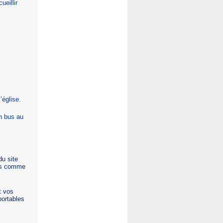
ueillir
’église.
en bus au
du site
ons comme
t vos
portables