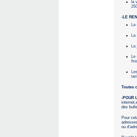
la 
25
-LE RE
La
La 
La 
Le 
fin
Les
tar
Toutes c
-POUR 
internet
des bull
Pour cela
adresses
ou d’adr