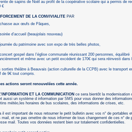
vente de sapins de Noël au profit de la coopérative scolaire qui a permis de rec
0 €
NFORCEMENT DE LA CONVIVIALITE
PAR
 chasse aux œufs de Pâques,
soirée d’accueil (beaujolais nouveau)
journée du patrimoine avec son expo de très belles photos,
concert gospel dans l’église communale réunissant 200 personnes, équilibré
ancièrement et même avec un petit excédent de 170€ qui sera réinvesti dans l
 sorties théâtre à Beauvais (action culturelle de la CCPB) avec le transport 
if de 9€ tout compris.
es actions seront renouvelées cette année.
L’INFORMATION ET LA COMMUNICATION
ce sera bientôt la modernisation 
,et aussi un système d information par SMS pour vous donner des informati
etins météo,les horaires de bus scolaires, des informations de crises, etc.
 il est important de nous retourner le petit bulletin avec vos n° de portables e
 mail, et ne pas omettre de nous informer de tous changement de ces n° de 
esse mail. Toutes vos données restent bien sur totalement confidentielles.