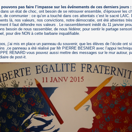
pouvons pas faire l’impasse sur les événements de ces derniers jours :
 dans un état de choc, ont besoin de se retrouver ensemble, d’éprouver les 
, de communier : ce qu’on a touché dans ces attentats c’est le sacré LAIC.
nts là, nos valeurs, nos convictions, notre démocratie, ont été atteintes trè
ment il faut défendre nos valeurs . Le rassemblement inédit du 11 janvier pro
ns besoin de nous rassembler, de nous fédérer, pour sentir le partage sensori
l, pour dire NON à cette barbarie inqualifiable.
pos, j’ai mis en place un panneau du souvenir, que les élèves de l’école ont s
ins ,ce panneau a été réalisé par Mr PIERRE BESNIER avec l’appui techniq
IPPE RENARD vous pouvez aussi mettre des messages sur le mur autour, p
diaire de post-it.