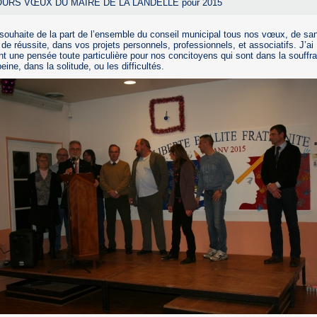
URS VŒUX DU MAIRE DE LA LANDELLE pour 2015
souhaite de la part de l’ensemble du conseil municipal tous nos vœux, de san
de réussite, dans vos projets personnels, professionnels, et associatifs. J’ai
t une pensée toute particulière pour nos concitoyens qui sont dans la souffr
eine, dans la solitude, ou les difficultés.