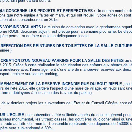
e prochain petit canard sortira.
QUI CONCERNE LES PROJETS ET PERSPECTIVES :
Un certain nombre d
ons que notre équipe a faites en mars, et qui ont recueilli votre adhésion sont
sation et se concrétiseront en 2015
S VOISINS VIGILANTS
La réunion de convention avec la gendarmerie organ
ôme ROMI, deuxième adjoint, est prévue pour la semaine prochaine. Le dispos
spère permettra de faire reculer la délinquance locale.
 REFECTION DES PEINTURES DES TOILETTES DE LA SALLE CULTUR
minée )
 CREATION D’UN NOUVEAU PARKING POUR LA SALLE DES FETES
au c
té 2015 .Grâce à cette réalisation la sécurisation des enfants aux abords de l’
ra améliorée avec l’aménagement d’une aire de manœuvre réservée aux deux
nsport scolaire sur l’actuel parking,
AMENAGEMENT DE LA RESERVE INCENDIE RUE DU BOUT RIFFLE
,touj
rs de l’été 2015, elle gardera l’aspect d’une mare de village, en réutilisant une
 terres déblayées à l’occasion des travaux du parking .
 deux derniers projets les subventions de l’État et du Conseil Général sont dé
.
UR L’EGLISE
une subvention a été sollicitée auprès du conseil général pour 
tableau monumental, les vitraux cassés, les gouttières du clocher ainsi qu’un
ustrade au faîte des murets. L’ensemble représente une dépense de 15000€ q
spère sera subventionné à 50% .