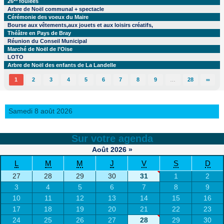
26
foulées
Arbre de Noël communal + spectacle
Cérémonie des voeux du Maire
Bourse aux vêtements,aux jouets et aux loisirs créatifs,
Théâtre en Pays de Bray
Réunion du Conseil Municipal
Marché de Noël de l’Oise
LOTO
Arbre de Noël des enfants de La Landelle
1
2
3
4
5
6
7
8
9
…
28
∞
Samedi 8 août 2026
Sur votre agenda
Août
2026
»
L
M
M
J
V
S
D
27
28
29
30
31
1
2
3
4
5
6
7
8
9
10
11
12
13
14
15
16
17
18
19
20
21
22
23
24
25
26
27
28
29
30