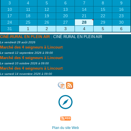
3
4
5
6
7
8
9
10
11
12
13
14
15
16
17
18
19
20
21
22
23
24
25
26
27
28
29
30
31
1
2
3
4
5
6
CINÉ-RURAL EN PLEIN AIR
: CINÉ RURAL EN PLEIN AIR
Le vendredi 28 août 2026
Marché des 4 seigneurs à Lincourt
Le samedi 12 septembre 2026 à 09:00
Marché des 4 seigneurs à Lincourt
Le samedi 10 octobre 2026 à 09:00
Marché des 4 seigneurs à Lincourt
Le samedi 14 novembre 2026 à 09:00
Plan du site Web