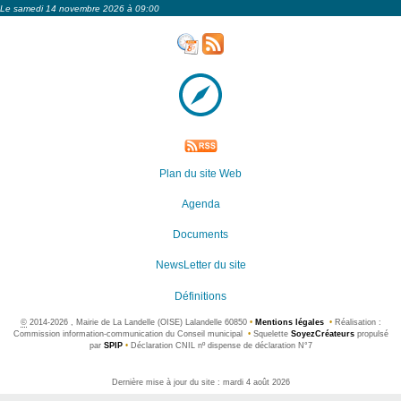
Le samedi 14 novembre 2026 à 09:00
Plan du site Web
Agenda
Documents
NewsLetter du site
Définitions
©
2014-2026 , Mairie de La Landelle (OISE) Lalandelle 60850
•
Mentions légales
•
Réalisation :
Commission information-communication du Conseil municipal
•
Squelette
SoyezCréateurs
propulsé
par
SPIP
•
Déclaration CNIL nº dispense de déclaration N°7
Dernière mise à jour du site : mardi 4 août 2026