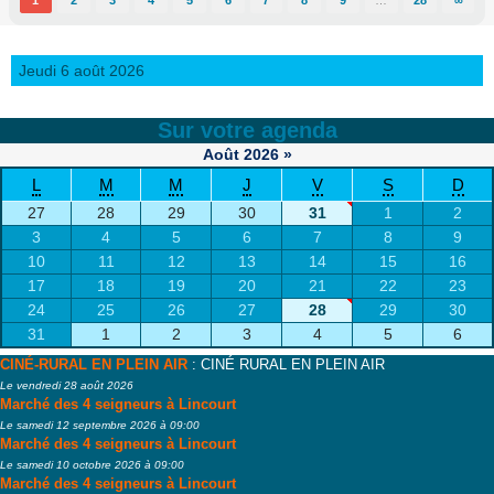
1
2
3
4
5
6
7
8
9
…
28
∞
Jeudi 6 août 2026
Sur votre agenda
Août
2026
»
L
M
M
J
V
S
D
27
28
29
30
31
1
2
3
4
5
6
7
8
9
10
11
12
13
14
15
16
17
18
19
20
21
22
23
24
25
26
27
28
29
30
31
1
2
3
4
5
6
CINÉ-RURAL EN PLEIN AIR
: CINÉ RURAL EN PLEIN AIR
Le vendredi 28 août 2026
Marché des 4 seigneurs à Lincourt
Le samedi 12 septembre 2026 à 09:00
Marché des 4 seigneurs à Lincourt
Le samedi 10 octobre 2026 à 09:00
Marché des 4 seigneurs à Lincourt