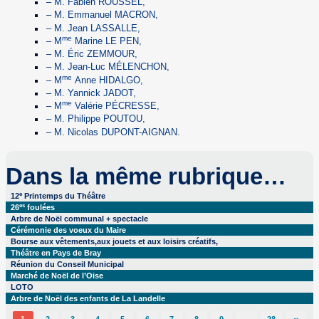
– M. Fabien ROUSSEL,
– M. Emmanuel MACRON,
– M. Jean LASSALLE,
me
– M
Marine LE PEN,
– M. Éric ZEMMOUR,
– M. Jean-Luc MÉLENCHON,
me
– M
Anne HIDALGO,
– M. Yannick JADOT,
me
– M
Valérie PÉCRESSE,
– M. Philippe POUTOU,
– M. Nicolas DUPONT-AIGNAN.
Dans la même rubrique…
e
12
Printemps du Théâtre
es
26
foulées
Arbre de Noël communal + spectacle
Cérémonie des voeux du Maire
Bourse aux vêtements,aux jouets et aux loisirs créatifs,
Théâtre en Pays de Bray
Réunion du Conseil Municipal
Marché de Noël de l’Oise
LOTO
Arbre de Noël des enfants de La Landelle