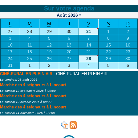
Sur votre agenda
Août
2026
»
L
M
M
J
V
S
D
27
28
29
30
31
1
2
3
4
5
6
7
8
9
10
11
12
13
14
15
16
17
18
19
20
21
22
23
24
25
26
27
28
29
30
31
1
2
3
4
5
6
CINÉ-RURAL EN PLEIN AIR
: CINÉ RURAL EN PLEIN AIR
Le vendredi 28 août 2026
Marché des 4 seigneurs à Lincourt
Le samedi 12 septembre 2026 à 09:00
Marché des 4 seigneurs à Lincourt
Le samedi 10 octobre 2026 à 09:00
Marché des 4 seigneurs à Lincourt
Le samedi 14 novembre 2026 à 09:00