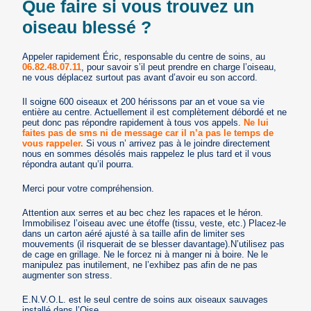
Que faire si vous trouvez un
oiseau blessé ?
Appeler rapidement Éric, responsable du centre de soins, au
06.82.48.07.
11
, pour savoir s’il peut prendre en charge l’oiseau,
ne vous déplacez surtout pas avant d’avoir eu son accord.
Il soigne 600 oiseaux et 200 hérissons par an et voue sa vie
entière au centre. Actuellement il est complètement débordé et ne
peut donc pas répondre rapidement à tous vos appels.
Ne lui
faites pas de sms ni de message car il n’a pas le temps de
vous rappeler.
Si vous n’ arrivez pas à le joindre directement
nous en sommes désolés mais rappelez le plus tard et il vous
répondra autant qu’il pourra.
Merci pour votre compréhension.
Attention aux serres et au bec chez les rapaces et le héron.
Immobilisez l’oiseau avec une étoffe (tissu, veste, etc.) Placez-le
dans un carton aéré ajusté à sa taille afin de limiter ses
mouvements (il risquerait de se blesser davantage).N’utilisez pas
de cage en grillage. Ne le forcez ni à manger ni à boire. Ne le
manipulez pas inutilement, ne l’exhibez pas afin de ne pas
augmenter son stress.
E.N.V.O.L. est le seul centre de soins aux oiseaux sauvages
installé dans l’Oise.