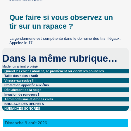
Que faire si vous observez un
tir sur un rapace ?
La gendarmerie est compétente dans le domaine des tirs illégaux.
Appelez le 17.
Dans la même rubrique…
Mutiler un animal protégé :
Quand les chiens aboient, se promènent ou vident les poubelles
Taille des haies : Août
Vitesse excessive !!!
Protection apportée aux élus
Déblaiement de la neige
Invasion de rongeurs !
Aéromodélisme et drones civils
BRÛLAGE DES DECHETS
NUISANCES SONORES
Dimanche 9 août 2026