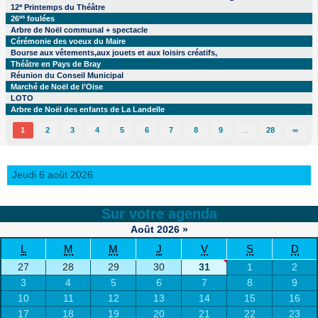
e
12
Printemps du Théâtre
es
26
foulées
Arbre de Noël communal + spectacle
Cérémonie des voeux du Maire
Bourse aux vêtements,aux jouets et aux loisirs créatifs,
Théâtre en Pays de Bray
Réunion du Conseil Municipal
Marché de Noël de l’Oise
LOTO
Arbre de Noël des enfants de La Landelle
1
2
3
4
5
6
7
8
9
…
28
∞
Jeudi 6 août 2026
Sur votre agenda
Août
2026
»
L
M
M
J
V
S
D
27
28
29
30
31
1
2
3
4
5
6
7
8
9
10
11
12
13
14
15
16
17
18
19
20
21
22
23