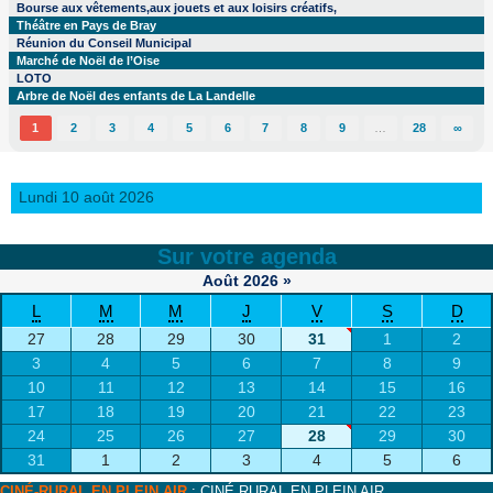
Bourse aux vêtements,aux jouets et aux loisirs créatifs,
Théâtre en Pays de Bray
Réunion du Conseil Municipal
Marché de Noël de l’Oise
LOTO
Arbre de Noël des enfants de La Landelle
1
2
3
4
5
6
7
8
9
…
28
∞
Lundi 10 août 2026
Sur votre agenda
Août
2026
»
L
M
M
J
V
S
D
27
28
29
30
31
1
2
3
4
5
6
7
8
9
10
11
12
13
14
15
16
17
18
19
20
21
22
23
24
25
26
27
28
29
30
31
1
2
3
4
5
6
CINÉ-RURAL EN PLEIN AIR
: CINÉ RURAL EN PLEIN AIR